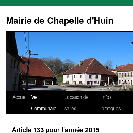
Mairie de Chapelle d'Huin
Aller
Accueil
Vie
Location de
Infos
au
Communale
salles
pratiques
contenu
Article 133 pour l’année 2015