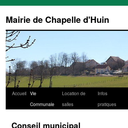
Mairie de Chapelle d'Huin
Aller
Accueil
Vie
Location de
Infos
au
Communale
salles
pratiques
contenu
Conseil municipal