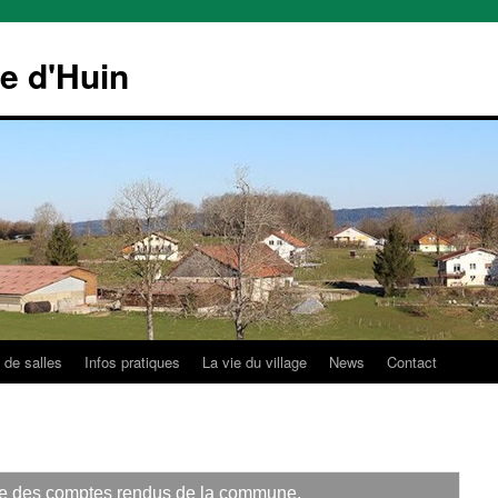
le d'Huin
 de salles
Infos pratiques
La vie du village
News
Contact
ble des comptes rendus de la commune.