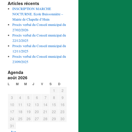
Articles récents
INSCRIPTION MARCHE
NOCTURNE. Ecole Buissonnière –
Mairie de Chapelle d’Huin
Procès verbal du Conseil municipal du
27/02/2026
Procès verbal du Conseil municipal du
22/12/2025
Procès verbal du Conseil municipal du
12/11/2025
Procès verbal du Conseil municipal du
23/09/2025
Agenda
août 2026
L
M
M
J
V
S
D
1
2
3
4
5
6
7
8
9
10
11
12
13
14
15
16
17
18
19
20
21
22
23
24
25
26
27
28
29
30
31
« Avr