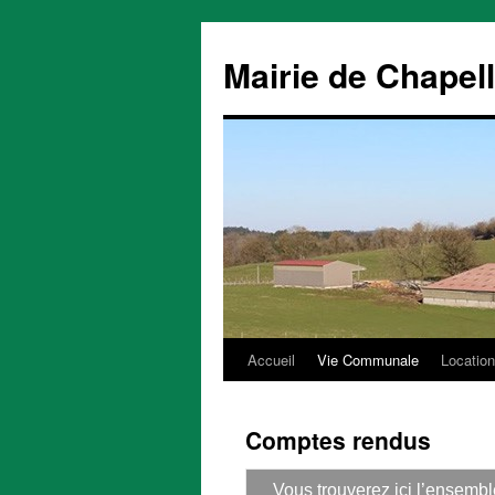
Mairie de Chapel
Accueil
Vie Communale
Location
Aller
au
Comptes rendus
contenu
Vous trouverez ici l’ensem