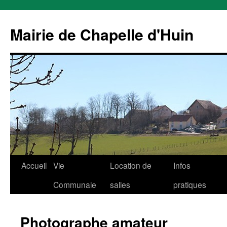
Mairie de Chapelle d'Huin
Aller
Accueil
Vie
Location de
Infos
au
Communale
salles
pratiques
contenu
Photographe amateur