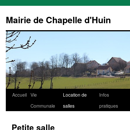
Mairie de Chapelle d'Huin
Aller
Accueil
Vie
Location de
Infos
au
Communale
salles
pratiques
contenu
Petite salle