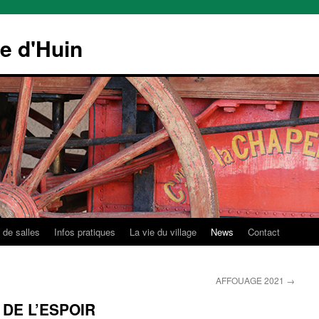
le d'Huin
 de salles
Infos pratiques
La vie du village
News
Contact
AFFOUAGE 2021
→
DE L’ESPOIR