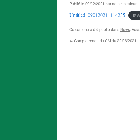
Publié le
09/02/2021
par
administrateur
Untitled_09012021_114235
Télé
Ce contenu a été publié dans
News
. Vou
←
Compte-rendu du CM du 22/06/2021