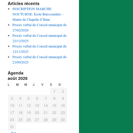
Articles récents
INSCRIPTION MARCHE
NOCTURNE. Ecole Buissonnière –
Mairie de Chapelle d’Huin
Procès verbal du Conseil municipal du
27/02/2026
Procès verbal du Conseil municipal du
22/12/2025
Procès verbal du Conseil municipal du
12/11/2025
Procès verbal du Conseil municipal du
23/09/2025
Agenda
août 2026
L
M
M
J
V
S
D
1
2
3
4
5
6
7
8
9
10
11
12
13
14
15
16
17
18
19
20
21
22
23
24
25
26
27
28
29
30
31
« Avr