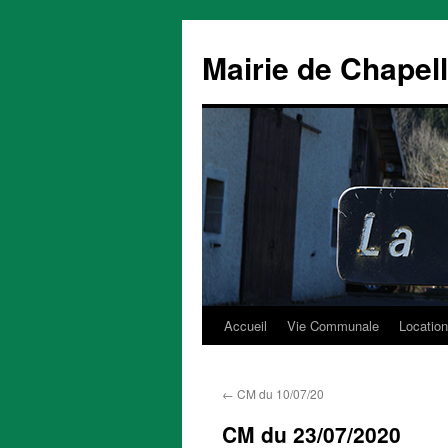
Mairie de Chapel
Accueil
Vie Communale
Location
Aller
au
←
CM du 10/07/20
contenu
CM du 23/07/2020