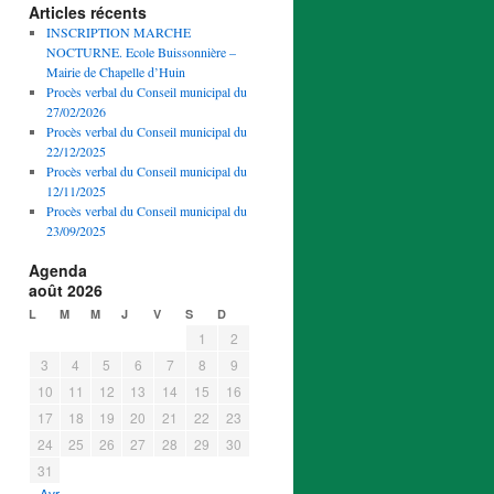
Articles récents
INSCRIPTION MARCHE
NOCTURNE. Ecole Buissonnière –
Mairie de Chapelle d’Huin
Procès verbal du Conseil municipal du
27/02/2026
Procès verbal du Conseil municipal du
22/12/2025
Procès verbal du Conseil municipal du
12/11/2025
Procès verbal du Conseil municipal du
23/09/2025
Agenda
août 2026
L
M
M
J
V
S
D
1
2
3
4
5
6
7
8
9
10
11
12
13
14
15
16
17
18
19
20
21
22
23
24
25
26
27
28
29
30
31
« Avr