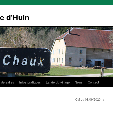
le d'Huin
 de salles
Infos pratiques
La vie du village
News
Contact
CM du 08/09/2020
→