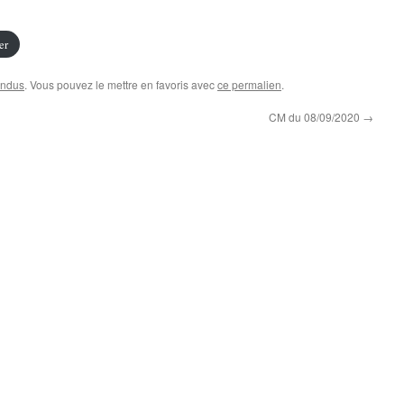
er
endus
. Vous pouvez le mettre en favoris avec
ce permalien
.
CM du 08/09/2020
→