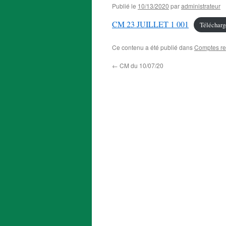
Publié le
10/13/2020
par
administrateur
CM 23 JUILLET 1 001
Télécharg
Ce contenu a été publié dans
Comptes r
←
CM du 10/07/20