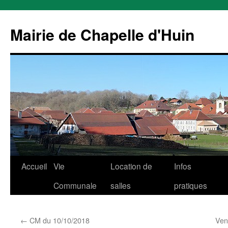
Mairie de Chapelle d'Huin
Aller
Accueil
Vie
Location de
Infos
au
Communale
salles
pratiques
contenu
←
CM du 10/10/2018
Ven