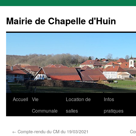
Mairie de Chapelle d'Huin
Aller
Accueil
Vie
Location de
Infos
au
Communale
salles
pratiques
contenu
←
Compte-rendu du CM du 19/03/2021
Co