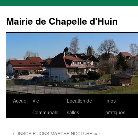
Mairie de Chapelle d'Huin
Aller
Accueil
Vie
Location de
Infos
au
Communale
salles
pratiques
contenu
←
INSCRIPTIONS MARCHE NOCTURE par