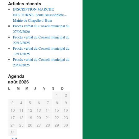
Articles récents
INSCRIPTION MARCHE
NOCTURNE. Ecole Buissonnière –
Mairie de Chapelle d’Huin
Procès verbal du Conseil municipal du
27/02/2026
Procès verbal du Conseil municipal du
22/12/2025
Procès verbal du Conseil municipal du
12/11/2025
Procès verbal du Conseil municipal du
23/09/2025
Agenda
août 2026
L
M
M
J
V
S
D
1
2
3
4
5
6
7
8
9
10
11
12
13
14
15
16
17
18
19
20
21
22
23
24
25
26
27
28
29
30
31
« Avr