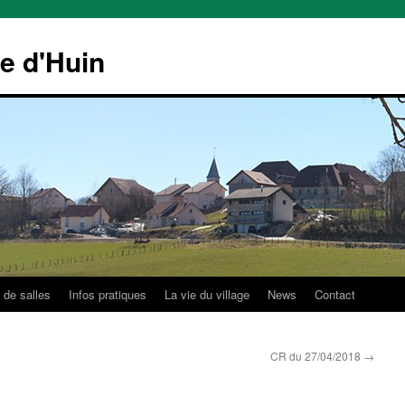
le d'Huin
 de salles
Infos pratiques
La vie du village
News
Contact
CR du 27/04/2018
→