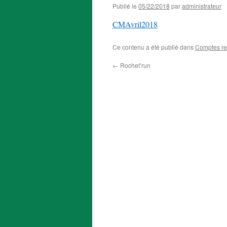
Publié le
05/22/2018
par
administrateur
CMAvril2018
Ce contenu a été publié dans
Comptes r
←
Rochet’run