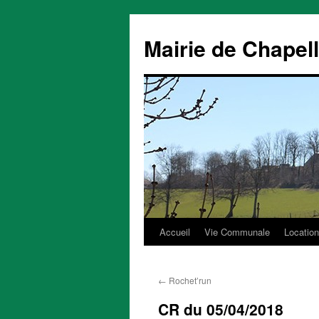
Mairie de Chapel
Accueil
Vie Communale
Location
Aller
au
←
Rochet’run
contenu
CR du 05/04/2018