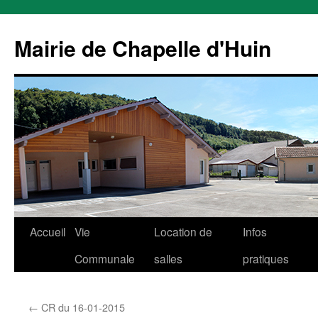
Mairie de Chapelle d'Huin
Aller
Accueil
Vie
Location de
Infos
au
Communale
salles
pratiques
contenu
←
CR du 16-01-2015