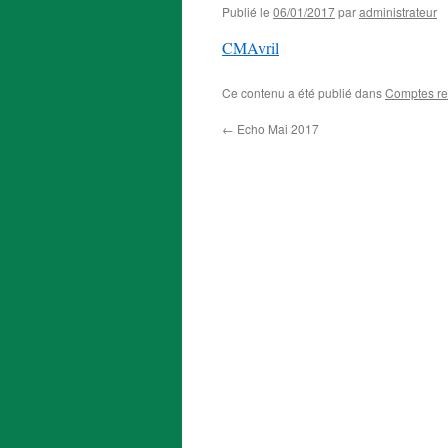
Publié le
06/01/2017
par
administrateur
CMAvril
Ce contenu a été publié dans
Comptes r
←
Echo Mai 2017