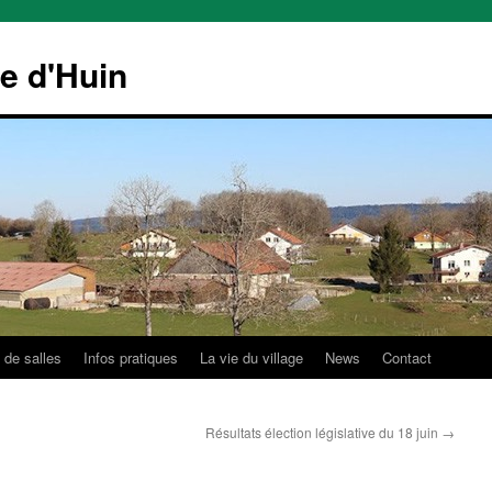
le d'Huin
 de salles
Infos pratiques
La vie du village
News
Contact
Résultats élection législative du 18 juin
→