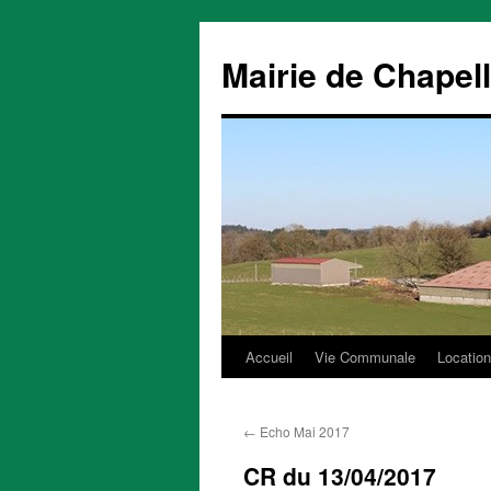
Mairie de Chapel
Accueil
Vie Communale
Location
Aller
au
←
Echo Mai 2017
contenu
CR du 13/04/2017