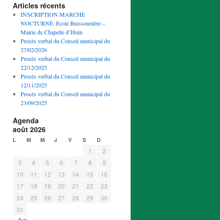
Articles récents
INSCRIPTION MARCHE
NOCTURNE. Ecole Buissonnière –
Mairie de Chapelle d’Huin
Procès verbal du Conseil municipal du
27/02/2026
Procès verbal du Conseil municipal du
22/12/2025
Procès verbal du Conseil municipal du
12/11/2025
Procès verbal du Conseil municipal du
23/09/2025
Agenda
août 2026
L
M
M
J
V
S
D
1
2
3
4
5
6
7
8
9
10
11
12
13
14
15
16
17
18
19
20
21
22
23
24
25
26
27
28
29
30
31
« Avr