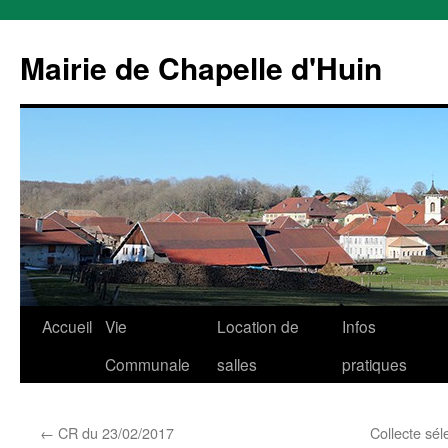
Mairie de Chapelle d'Huin
Aller
Accueil
Vie
Location de
Infos
au
Communale
salles
pratiques
contenu
←
CR du 23/02/2017
Collecte sél