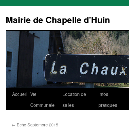
Mairie de Chapelle d'Huin
Aller
Accueil
Vie
Location de
Infos
au
Communale
salles
pratiques
contenu
←
Echo Septembre 2015