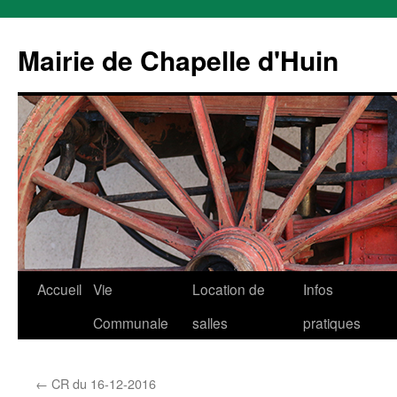
Mairie de Chapelle d'Huin
Aller
Accueil
Vie
Location de
Infos
au
Communale
salles
pratiques
contenu
←
CR du 16-12-2016