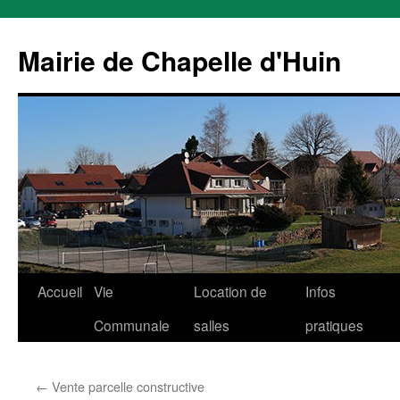
Mairie de Chapelle d'Huin
Aller
Accueil
Vie
Location de
Infos
au
Communale
salles
pratiques
contenu
←
Vente parcelle constructive