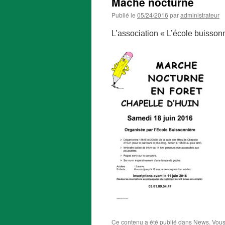
Mache nocturne
Publié le
05/24/2016
par
administrateur
L’association « L’école buisson
Ce contenu a été publié dans
News
. Vou