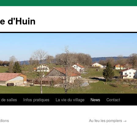
le d'Huin
 de salles
Infos pratiques
La vie du village
News
Contact
ctions
Au feu les pompiers
→