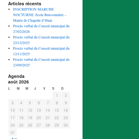
Articles récents
INSCRIPTION MARCHE
NOCTURNE. Ecole Buissonnière –
Mairie de Chapelle d’Huin
Procès verbal du Conseil municipal du
27/02/2026
Procès verbal du Conseil municipal du
22/12/2025
Procès verbal du Conseil municipal du
12/11/2025
Procès verbal du Conseil municipal du
23/09/2025
Agenda
août 2026
L
M
M
J
V
S
D
1
2
3
4
5
6
7
8
9
10
11
12
13
14
15
16
17
18
19
20
21
22
23
24
25
26
27
28
29
30
31
« Avr