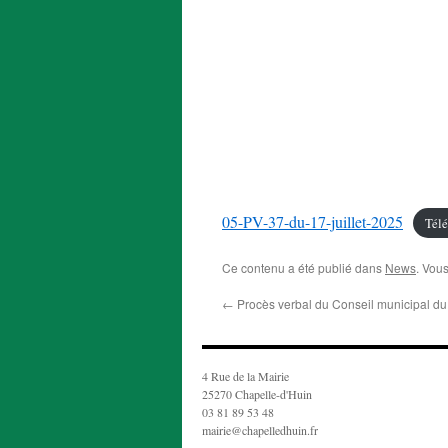
05-PV-37-du-17-juillet-2025
Télé
Ce contenu a été publié dans
News
. Vou
←
Procès verbal du Conseil municipal d
4 Rue de la Mairie
25270 Chapelle-d'Huin
03 81 89 53 48
mairie@chapelledhuin.fr