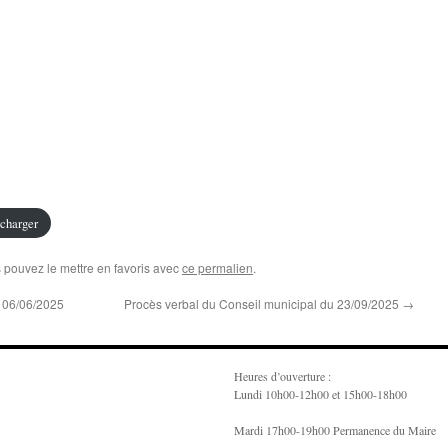
charger
s pouvez le mettre en favoris avec
ce permalien
.
u 06/06/2025
Procès verbal du Conseil municipal du 23/09/2025
→
Heures d’ouverture :
Lundi 10h00-12h00 et 15h00-18h00
Mardi 17h00-19h00 Permanence du Maire