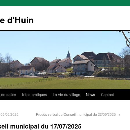
le d'Huin
 de salles
Infos pratiques
La vie du village
News
Contact
u 06/06/2025
Procès verbal du Conseil municipal du 23/09/2025
→
eil municipal du 17/07/2025