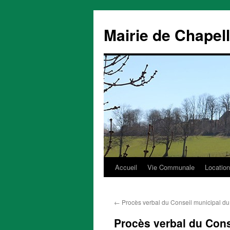
Mairie de Chapel
Accueil
Vie Communale
Location
Aller
au
←
Procès verbal du Conseil municipal d
contenu
Procès verbal du Cons