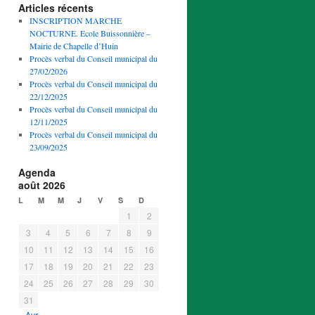
Articles récents
INSCRIPTION MARCHE
NOCTURNE. Ecole Buissonnière –
Mairie de Chapelle d’Huin
Procès verbal du Conseil municipal du
27/02/2026
Procès verbal du Conseil municipal du
22/12/2025
Procès verbal du Conseil municipal du
12/11/2025
Procès verbal du Conseil municipal du
23/09/2025
Agenda
août 2026
L
M
M
J
V
S
D
1
2
3
4
5
6
7
8
9
10
11
12
13
14
15
16
17
18
19
20
21
22
23
24
25
26
27
28
29
30
31
« Avr