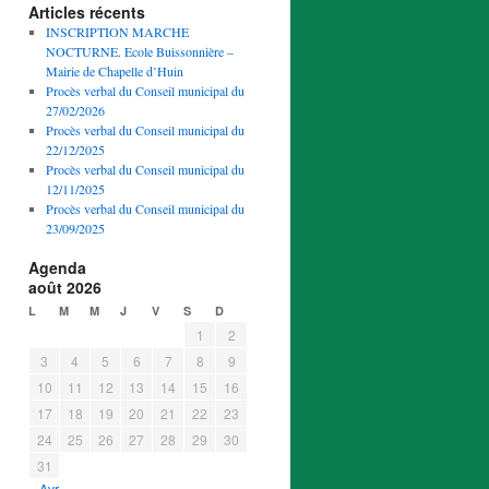
Articles récents
INSCRIPTION MARCHE
NOCTURNE. Ecole Buissonnière –
Mairie de Chapelle d’Huin
Procès verbal du Conseil municipal du
27/02/2026
Procès verbal du Conseil municipal du
22/12/2025
Procès verbal du Conseil municipal du
12/11/2025
Procès verbal du Conseil municipal du
23/09/2025
Agenda
août 2026
L
M
M
J
V
S
D
1
2
3
4
5
6
7
8
9
10
11
12
13
14
15
16
17
18
19
20
21
22
23
24
25
26
27
28
29
30
31
« Avr