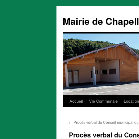
Mairie de Chapel
Accueil
Vie Communale
Location
Aller
au
←
Procès verbal du Conseil municipal d
contenu
Procès verbal du Cons