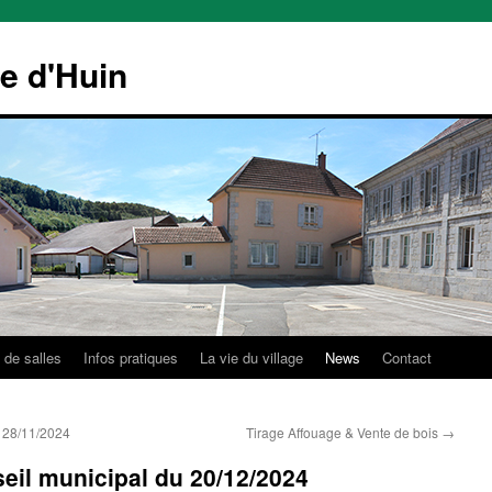
le d'Huin
 de salles
Infos pratiques
La vie du village
News
Contact
u 28/11/2024
Tirage Affouage & Vente de bois
→
eil municipal du 20/12/2024