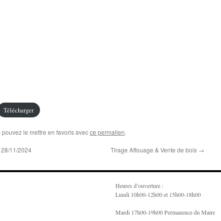
Télécharger
s pouvez le mettre en favoris avec
ce permalien
.
u 28/11/2024
Tirage Affouage & Vente de bois
→
Heures d’ouverture :
Lundi 10h00-12h00 et 15h00-18h00
Mardi 17h00-19h00 Permanence du Maire