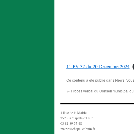
11-PV-32-du-20-Decembre-2024
Ce contenu a été publié dans
News
. Vou
←
Procès verbal du Conseil municipal d
4 Rue de la Mairie
25270 Chapelle-d'Huin
03 81 89 53 48
mairie@chapelledhuin.fr