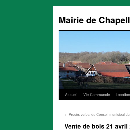
Mairie de Chapel
Accueil
Vie Communale
Location
Aller
au
←
Procès verbal du Conseil municipal d
contenu
Vente de bois 21 avril