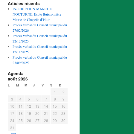
Articles récents
INSCRIPTION MARCHE
NOCTURNE. Ecole Buissonnière –
Mairie de Chapelle d’Huin
Procès verbal du Conseil municipal du
27/02/2026
Procès verbal du Conseil municipal du
22/12/2025
Procès verbal du Conseil municipal du
12/11/2025
Procès verbal du Conseil municipal du
23/09/2025
Agenda
août 2026
L
M
M
J
V
S
D
1
2
3
4
5
6
7
8
9
10
11
12
13
14
15
16
17
18
19
20
21
22
23
24
25
26
27
28
29
30
31
« Avr