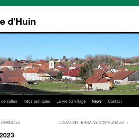
le d'Huin
 de salles
Infos pratiques
La vie du village
News
Contact
u 30/03/2023
LOCATION TERRAINS COMMUNAUX
→
 2023