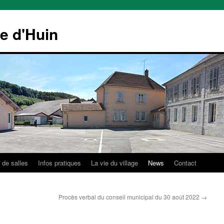
le d'Huin
 de salles
Infos pratiques
La vie du village
News
Contact
Procès verbal du conseil municipal du 30 août 2022
→