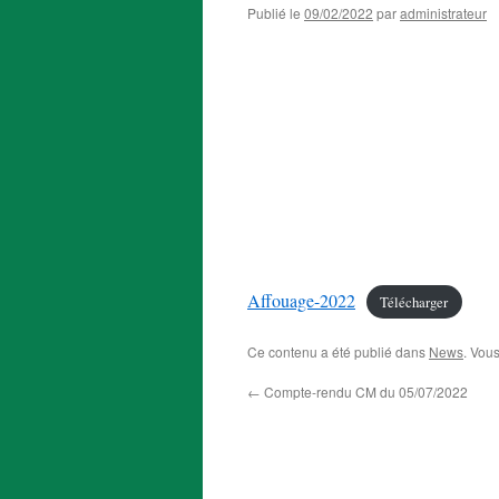
Publié le
09/02/2022
par
administrateur
Affouage-2022
Télécharger
Ce contenu a été publié dans
News
. Vou
←
Compte-rendu CM du 05/07/2022