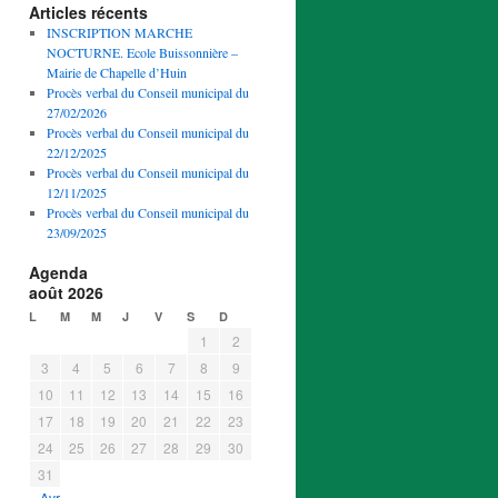
Articles récents
INSCRIPTION MARCHE
NOCTURNE. Ecole Buissonnière –
Mairie de Chapelle d’Huin
Procès verbal du Conseil municipal du
27/02/2026
Procès verbal du Conseil municipal du
22/12/2025
Procès verbal du Conseil municipal du
12/11/2025
Procès verbal du Conseil municipal du
23/09/2025
Agenda
août 2026
L
M
M
J
V
S
D
1
2
3
4
5
6
7
8
9
10
11
12
13
14
15
16
17
18
19
20
21
22
23
24
25
26
27
28
29
30
31
« Avr