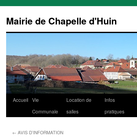
Mairie de Chapelle d'Huin
Aller
Accueil
Vie
Location de
Infos
au
Communale
salles
pratiques
contenu
←
AVIS D’INFORMATION