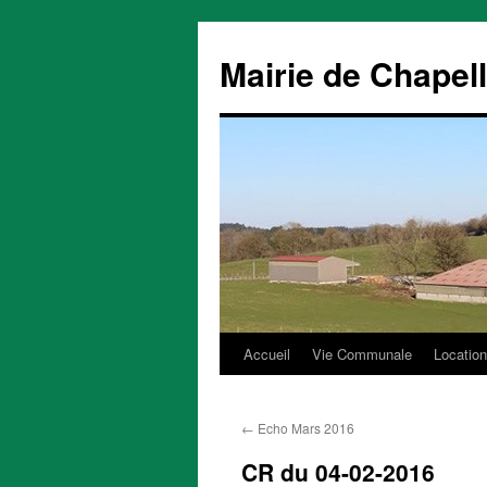
Mairie de Chapel
Accueil
Vie Communale
Location
Aller
au
←
Echo Mars 2016
contenu
CR du 04-02-2016