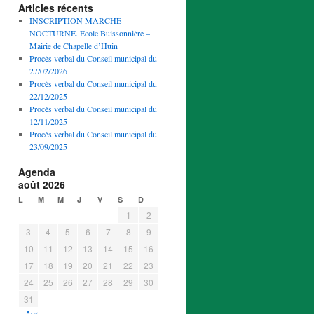
Articles récents
INSCRIPTION MARCHE
NOCTURNE. Ecole Buissonnière –
Mairie de Chapelle d’Huin
Procès verbal du Conseil municipal du
27/02/2026
Procès verbal du Conseil municipal du
22/12/2025
Procès verbal du Conseil municipal du
12/11/2025
Procès verbal du Conseil municipal du
23/09/2025
Agenda
août 2026
L
M
M
J
V
S
D
1
2
3
4
5
6
7
8
9
10
11
12
13
14
15
16
17
18
19
20
21
22
23
24
25
26
27
28
29
30
31
« Avr