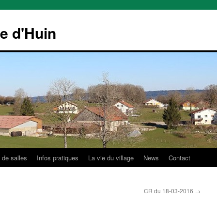
le d'Huin
 de salles
Infos pratiques
La vie du village
News
Contact
CR du 18-03-2016
→