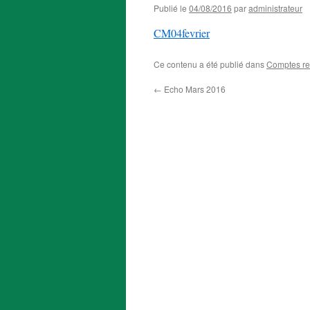
Publié le
04/08/2016
par
administrateur
CM04fevrier
Ce contenu a été publié dans
Comptes r
←
Echo Mars 2016