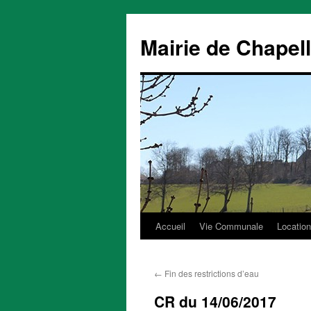
Mairie de Chapel
Accueil
Vie Communale
Location
Aller
au
←
Fin des restrictions d’eau
contenu
CR du 14/06/2017