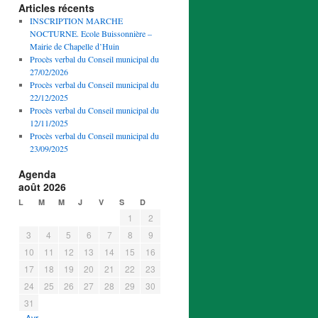
Articles récents
INSCRIPTION MARCHE
NOCTURNE. Ecole Buissonnière –
Mairie de Chapelle d’Huin
Procès verbal du Conseil municipal du
27/02/2026
Procès verbal du Conseil municipal du
22/12/2025
Procès verbal du Conseil municipal du
12/11/2025
Procès verbal du Conseil municipal du
23/09/2025
Agenda
août 2026
L
M
M
J
V
S
D
1
2
3
4
5
6
7
8
9
10
11
12
13
14
15
16
17
18
19
20
21
22
23
24
25
26
27
28
29
30
31
« Avr