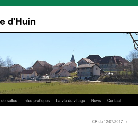
le d'Huin
 de salles
Infos pratiques
La vie du village
News
Contact
CR du 12/07/2017
→