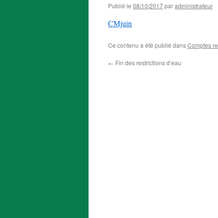
Publié le
08/10/2017
par
administrateur
CMjuin
Ce contenu a été publié dans
Comptes r
←
Fin des restrictions d’eau