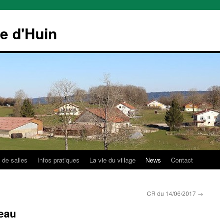
le d'Huin
 de salles
Infos pratiques
La vie du village
News
Contact
CR du 14/06/2017
→
’eau