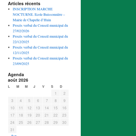
Articles récents
INSCRIPTION MARCHE
NOCTURNE. Ecole Buissonnière –
Mairie de Chapelle d’Huin
Procès verbal du Conseil municipal du
27/02/2026
Procès verbal du Conseil municipal du
22/12/2025
Procès verbal du Conseil municipal du
12/11/2025
Procès verbal du Conseil municipal du
23/09/2025
Agenda
août 2026
L
M
M
J
V
S
D
1
2
3
4
5
6
7
8
9
10
11
12
13
14
15
16
17
18
19
20
21
22
23
24
25
26
27
28
29
30
31
« Avr