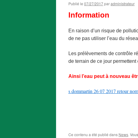
Publié le
07/27/2017
par
administrateur
Information
En raison d’un risque de polluti
de ne pas utiliser l’eau du rése
Les prélèvements de contrôle réa
de terrain de ce jour permettent 
Ainsi l’eau peut à nouveau ê
s dommartin 26 07 2017 retour nor
Ce contenu a été publié dans
News
. Vou