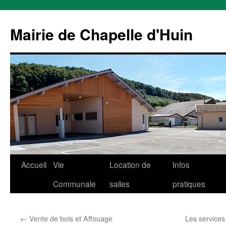
Mairie de Chapelle d'Huin
Aller
Accueil
Vie
Location de
Infos
au
Communale
salles
pratiques
contenu
←
Vente de bois et Affouage
Les services