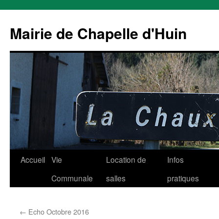
Mairie de Chapelle d'Huin
Aller
Accueil
Vie
Location de
Infos
au
Communale
salles
pratiques
contenu
←
Echo Octobre 2016