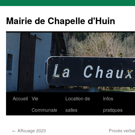
Mairie de Chapelle d'Huin
Aller
Accueil
Vie
Location de
Infos
au
Communale
salles
pratiques
contenu
←
Affouage 2023
Procès verbal